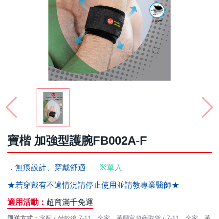
寶楷 加強型護腕FB002A-F
※
．無痕設計、穿戴舒適
單入
★若穿戴有不適情況請停止使用並請教專業醫師★
適用活動：
超商滿千免運
運送方式：
宅配 / 付款後 7-11、全家、萊爾富超商取貨 / 7-11、全家、萊