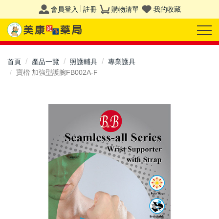
會員登入
註冊
購物清單
我的收藏
首頁
產品一覽
照護輔具
專業護具
寶楷 加強型護腕FB002A-F