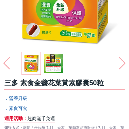
三多 素食金盞花葉黃素膠囊50粒
．營養升級
．素食可食
適用活動：
超商滿千免運
運送方式：
宅配 / 付款後 7-11、全家、萊爾富超商取貨 / 7-11、全家、萊