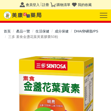
會員登入
註冊
購物清單
我的收藏
首頁
產品一覽
生活保健
成分保健
DHA/卵磷脂/PS
三多 素食金盞花葉黃素膠囊50粒