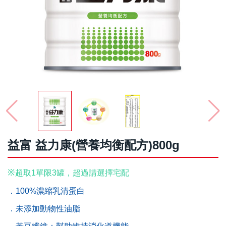
益富 益力康(營養均衡配方)800g
※
超取1單限3罐
，超過請選擇宅
配
．100%濃縮乳清蛋白
．未添加動物性油脂