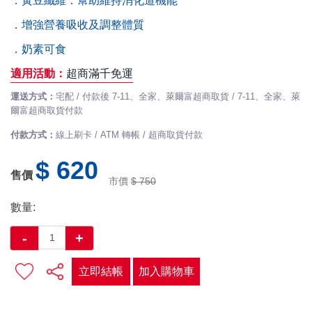
．黃豆纖維：幫助維持消化道機能
．增強營養吸收及調整體質
．奶素可食
適用活動：
超商滿千免運
運送方式：
宅配 / 付款後 7-11、全家、萊爾富超商取貨 / 7-11、全家、萊
爾富超商取貨付款
付款方式：
線上刷卡 / ATM 轉帳 / 超商取貨付款
$ 620
售價
市價
$ 750
數量:
-
+
立即結帳
加入購物車