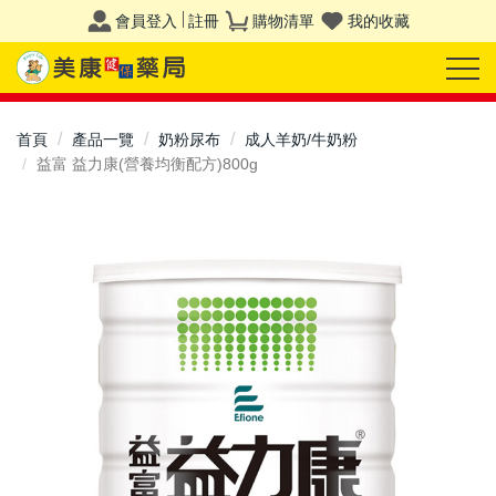
會員登入
註冊
購物清單
我的收藏
首頁
產品一覽
奶粉尿布
成人羊奶/牛奶粉
益富 益力康(營養均衡配方)800g