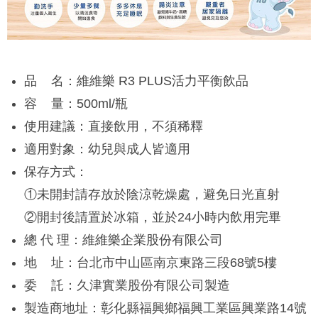
品 名：維維樂 R3 PLUS活力平衡飲品
容 量：500ml/瓶
使用建議：直接飲用，不須稀釋
適用對象：幼兒與成人皆適用
保存方式：
①未開封請存放於陰涼乾燥處，避免日光直射
②開封後請置於冰箱，並於24小時内飲用完畢
總 代 理：維維樂企業股份有限公司
地 址：台北市中山區南京東路三段68號5樓
委 託：久津實業股份有限公司製造
製造商地址：彰化縣福興鄉福興工業區興業路14號