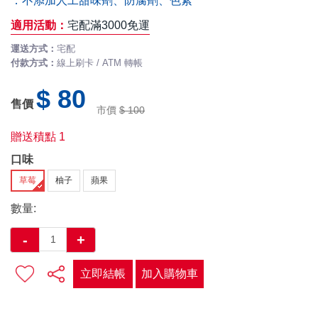
．不添加人工甜味劑、防腐劑、色素
適用活動：
宅配滿3000免運
運送方式：
宅配
付款方式：
線上刷卡 / ATM 轉帳
$ 80
售價
市價
$ 100
贈送積點
1
口味
草莓
柚子
蘋果
數量:
-
+
立即結帳
加入購物車