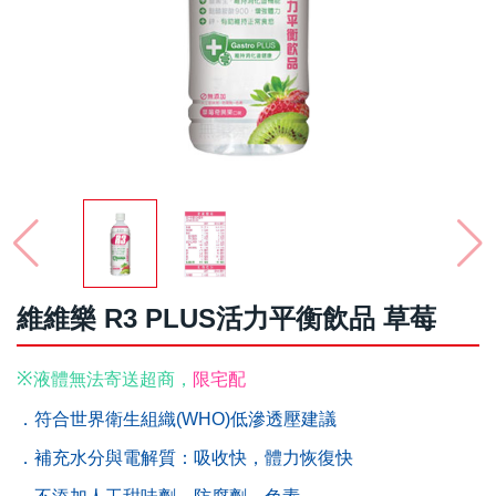
維維樂 R3 PLUS活力平衡飲品 草莓
※
液體無法寄送超商，
限宅配
．符合世界衛生組織(WHO)低滲透壓建議
．補充水分與電解質：吸收快，體力恢復快