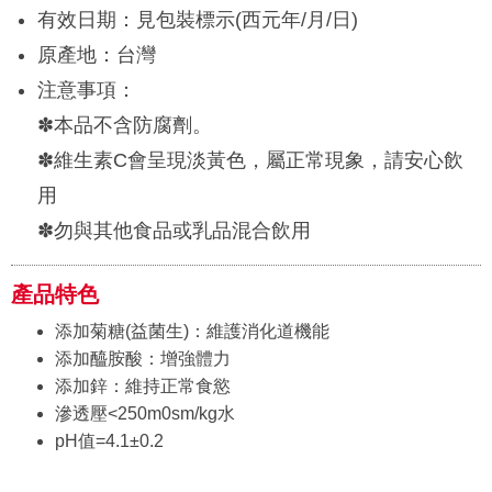
有效日期：見包裝標示(西元年/月/日)
原產地：台灣
注意事項：
✽本品不含防腐劑。
✽維生素C會呈現淡黃色，屬正常現象，請安心飲
用
✽勿與其他食品或乳品混合飲用
產品特色
添加菊糖(益菌生)：維護消化道機能
添加醯胺酸：增強體力
添加鋅：維持正常食慾
滲透壓<250m0sm/kg水
pH值=4.1±0.2