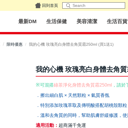
回到首頁
最新DM
生活保健
美容清潔
生活百貨
區
限時優惠
我的心機 玫瑰亮白身體去角質霜250ml (買1送1)
我的心機 玫瑰亮白身體去角質霜25
※
可混搭
綠茶淨化身體去角質霜250ml
，請於
．擦出細白肌 × 天然顆粒 × 氣質香氛
．特別添加玫瑰萃取及傳明酸搭配胡桃殼顆粒
．溫和去角質的同時，幫助肌膚舒緩修護，使
適用活動：
超商滿千免運