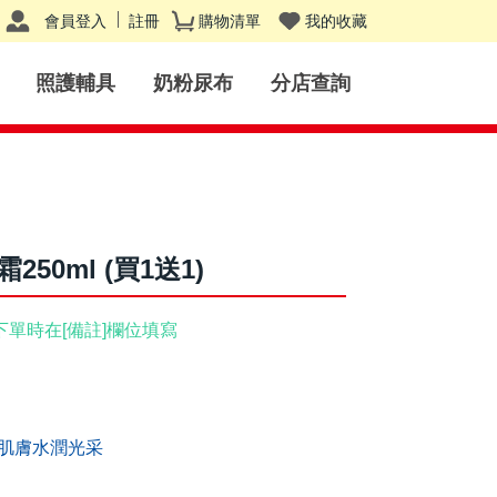
會員登入
註冊
購物清單
我的收藏
照護輔具
奶粉尿布
分店查詢
0ml (買1送1)
下單時在[備註]欄位填寫
肌膚水潤光采