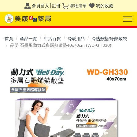
會員登入
註冊
購物清單
我的收藏
首頁
產品一覽
生活百貨
冷暖用品
冷熱敷墊/冷熱敷袋
晶晏 石墨烯動力式多層熱敷墊40x70cm (WD-GH330)