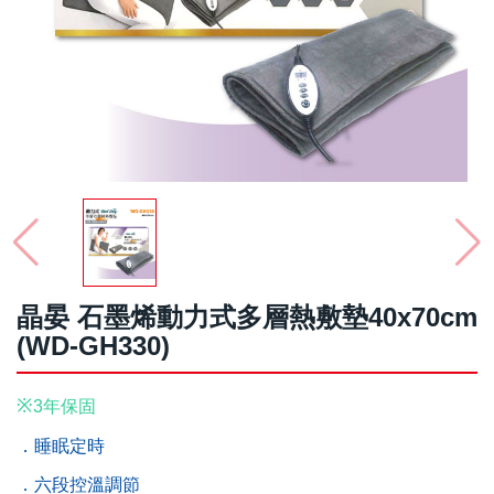
晶晏 石墨烯動力式多層熱敷墊40x70cm
(WD-GH330)
※
3年保固
．睡眠定時
．六段控溫調節