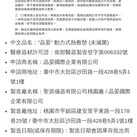
中文品名："晶晏" 動力式熱敷墊 (未滅菌)
醫療器材許可證：衛部醫器製壹登字第006332號
申請商名稱：晶晏國際企業有限公司
申請商地址：臺中市大肚區沙田路一段428巷5弄1
號1樓
製造廠名稱：聖原儀器有限公司桃園廠 / 晶晏國際
企業有限公司
製造廠地址：桃園市平鎮區建安里平東路一段178
巷25號 / 臺中市大肚區沙田路一段428巷5弄1號1樓
製造日期(或保存期限)：製造日期會因庫存批次而