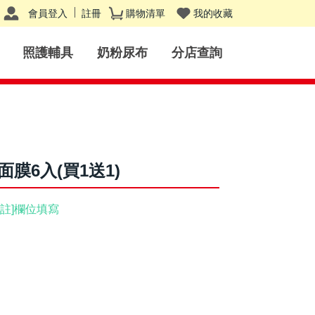
會員登入
註冊
購物清單
我的收藏
照護輔具
奶粉尿布
分店查詢
膜6入(買1送1)
註]欄位填寫