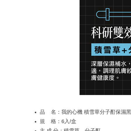
品 名：我的心機 積雪草分子酊保濕
規 格：6入/盒
主 成 分：積雪草、分子酊