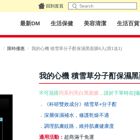
回到首頁
最新DM
生活保健
美容清潔
生活百貨
區
限時優惠
我的心機 積雪草分子酊保濕黑面膜6入(買1送1)
我的心機 積雪草分子酊保濕黑面
※
可混搭
同系列亮白黑面膜
，請於下單時在[備
．《科研雙效成分》積雪草+分子酊
．深層保濕補水，修護乾燥不適
．調理肌膚紋路，維持肌膚健康度
適用活動：
超商滿千免運