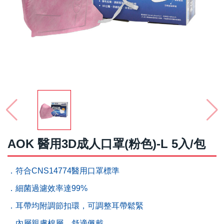
AOK 醫用3D成人口罩(粉色)-L 5入/包
．符合CNS14774醫用口罩標準
．細菌過濾效率達99%
．耳帶均附調節扣環，可調整耳帶鬆緊
．內層親膚棉層，舒適佩戴