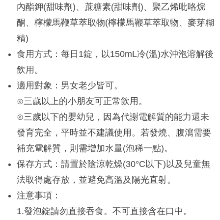
內酯鉀(甜味劑)、蔗糖素(甜味劑)、聚乙烯吡咯烷
酮、檸檬馬鞭草萃取物(檸檬馬鞭草萃取物、麥芽糊
精)
食用方式：每日1錠，以150mL冷(溫)水沖泡溶解後
飲用。
適用對象：男女老少皆可。
⊙三歲以上的小朋友可正常飲用。
⊙三歲以下的嬰幼兒，因為代謝電解質的能力還未
發育完全，平時並不建議使用。若發燒、腹瀉需要
補充電解質，則需增加水量(泡稀一點)。
保存方式：請置於陰涼乾燥(30°C以下)以及兒童無
法取得處存放，並避免高溫及陽光直射。
注意事項：
1.發泡錠請勿直接吞食。不可直接含在口中。