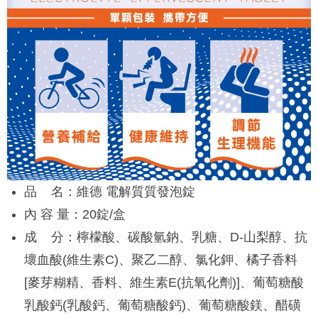
品 名：維德 電解質質發泡錠
內 容 量：20錠/盒
成 分：檸檬酸、碳酸氫鈉、乳糖、D-山梨醇、抗
壞血酸(維生素C)、聚乙二醇、氯化鉀、橘子香料
[麥芽糊精、香料、維生素E(抗氧化劑)]、葡萄糖酸
乳酸鈣(乳酸鈣、葡萄糖酸鈣)、葡萄糖酸鎂、醋磺