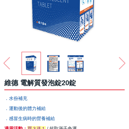
維德 電解質發泡錠20錠
．水份補充
．運動後的體力補給
．感冒生病時的營養補給
適用活動：
買３送１
/
超取滿千免運