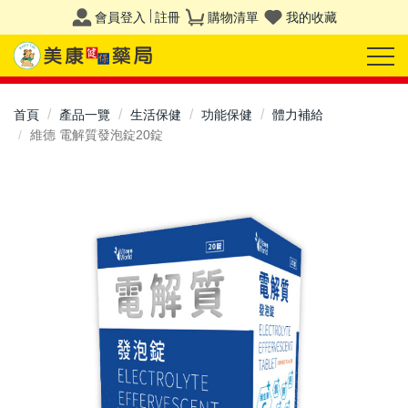
會員登入
註冊
購物清單
我的收藏
首頁
產品一覽
生活保健
功能保健
體力補給
維德 電解質發泡錠20錠