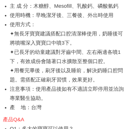
主 成 分：木糖醇、Mesofill、乳酸鈣、磷酸氫鈣
使用時機：早晚潔牙後、三餐後、外出時使用
使用方式：
✦無長牙寶寶建議搭配口腔清潔棒使用，奶睡後可
將噴嘴深入寶寶口中噴3下。
✦已長牙的幼童建議對牙齒中間、左右兩邊各噴1
下，有效成份會隨著口水擴散至整個口腔。
✦用餐完畢後，刷牙後以及睡前，解決奶睡口腔問
題。需搭配正確刷牙習慣，效果更好。
注意事項：使用產品後如有不適請立即停用並洽詢
專業醫生協助。
產 地：台灣
產品Q&A
Q1：多大的寶寶可以使用？