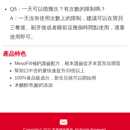
Q5：一天可以噴幾次？有次數的限制嗎？
A：一天沒有使用次數上的限制，建議可以在寶貝
三餐後、刷牙後或者睡前這幾個時間點使用，適量
使用即可。
產品特色
MesoFill補鈣護齒配方，根本護齒從牙本質至琺瑯質
幫助口中含鈣量快速提升33倍以上
100%食品級成分，新生兒就可以開始用
木醣醇/乳酸鈣添加
Copyright © 2021 美康健保藥局. All Rights Reserved.