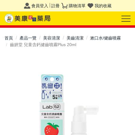
會員登入
註冊
購物清單
我的收藏
首頁
產品一覽
美容清潔
美齒清潔
漱口水/健齒噴霧
齒妍堂 兒童含鈣健齒噴霧Plus 20ml