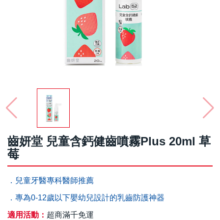
齒妍堂 兒童含鈣健齒噴霧Plus 20ml 草
莓
．兒童牙醫專科醫師推薦
．專為0-12歲以下嬰幼兒設計的乳齒防護神器
適用活動：
超商滿千免運