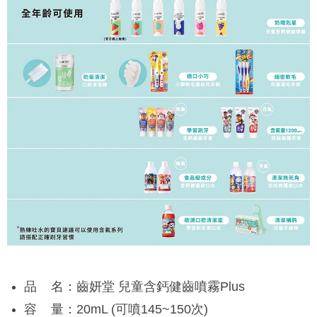
品 名：齒妍堂 兒童含鈣健齒噴霧Plus
容 量：20mL (可噴145~150次)