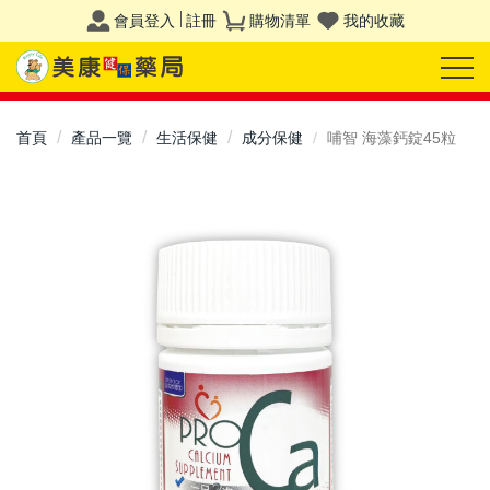
會員登入
註冊
購物清單
我的收藏
首頁
產品一覽
生活保健
成分保健
哺智 海藻鈣錠45粒