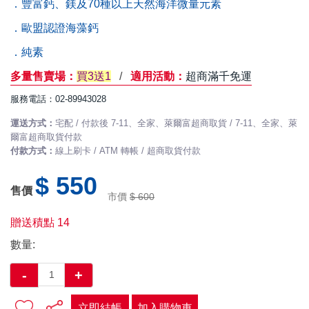
．豐富鈣、鎂及70種以上天然海洋微量元素
．歐盟認證海藻鈣
．純素
多量售賣場：
買3送1
/
適用活動：
超商滿千免運
服務電話：02-89943028
運送方式：
宅配 / 付款後 7-11、全家、萊爾富超商取貨 / 7-11、全家、萊
爾富超商取貨付款
付款方式：
線上刷卡 / ATM 轉帳 / 超商取貨付款
$ 550
售價
市價
$ 600
贈送積點
14
數量:
-
+
立即結帳
加入購物車