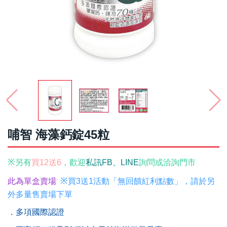
哺智 海藻鈣錠45粒
※
另有
買12送6
，
歡
迎
私訊FB、LINE
詢問或
洽詢門市
※
此為單
盒
賣場
買3送1活動「無回饋紅利點數」，請於另
外多量售賣場下單
．多項國際認證