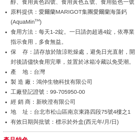
醇、食用黃色四號、食用黃色五號、食用藍色一號
原料提供：愛爾蘭MARIGOT集團愛爾蘭海藻鈣
(AquaMin
)
TM
食用方法：每天1-2錠。一日請勿超過4錠，依專業
指示食用，多食無益。
保 存：請存放於陰涼乾燥處，避免日光直射，開
封後請儘快食用完畢，並置於冰箱冷藏以免受潮。
產 地：台灣
製 造 廠：鴻仲生物科技有限公司
工廠登記證號：99-705950-00
經 銷 商：新映澄有限公司
地 址：台北市松山區南京東路四段75號4樓之1
有效日期與批號：標示於外盒(西元年/月/日)