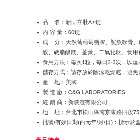
品 名：新固立壯A+錠
内 容 量：60錠
成 分：天然葡萄萄糖胺、鯊魚軟骨、磷
酸、硬脂酸鎂、薑黃、二氧化鈦、食用色
食用方法：每次1粒，每日2-3次，以
儲存方式：請存放於陰涼乾燥處，避免
產 地：美國
製 造 廠：C&G LABORATORIES
經 銷 商：新映澄有限公司
地 址：台北市松山區南京東路四段75
批號/有效日期(西元年/月/日)：標示於