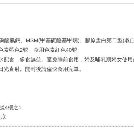
酸氫鈣、MSM(甲基硫醯基甲烷)、膠原蛋白第二型(取
素藍色2號、食用色素紅色40號
溫水配食，多食無益。避免睡前食用，婦及哺乳期婦女使
日光直射。開封後請儘快食用完畢。
號4樓之1
盒底