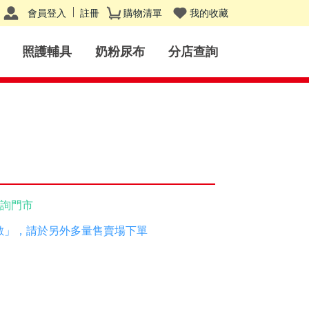
會員登入
註冊
購物清單
我的收藏
照護輔具
奶粉尿布
分店查詢
詢門市
數」，請於另外多量售賣場下單