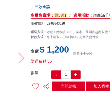
．三效全護
多量售賣場：
買3送1
/
適用活動：
超商滿千
服務電話：02-89943028
運送方式：
宅配 / 付款後 7-11、全家、萊爾富超商取貨
付款方式：
線上刷卡 / ATM 轉帳 / 超商取貨付款
$ 1,200
售價
市價
$ 1,800
贈送積點
36
數量:
-
+
立即結帳
加入購物