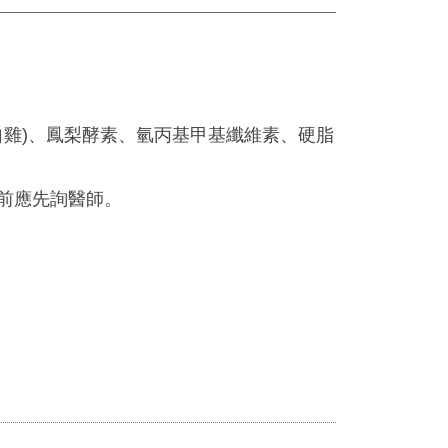
自雞)、鳳梨酵素、氫丙基甲基纖維素、硬脂
用前應先詢醫師。