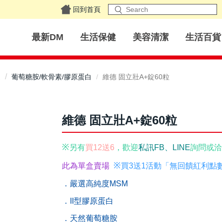
回到首頁
最新DM
生活保健
美容清潔
生活百貨
健
葡萄糖胺/軟骨素/膠原蛋白
維德 固立壯A+錠60粒
維德 固立壯A+錠60粒
※
另有
買12送6
，
歡
迎
私訊FB、LINE
詢問或
洽
※
此為單
盒
賣場
買3送1活動「無回饋紅利點
．嚴選高純度MSM
．II型膠原蛋白
．天然葡萄糖胺