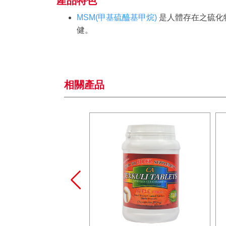
產品特色
MSM(甲基硫醯基甲烷)
是人體存在之硫化
健。
相關產品