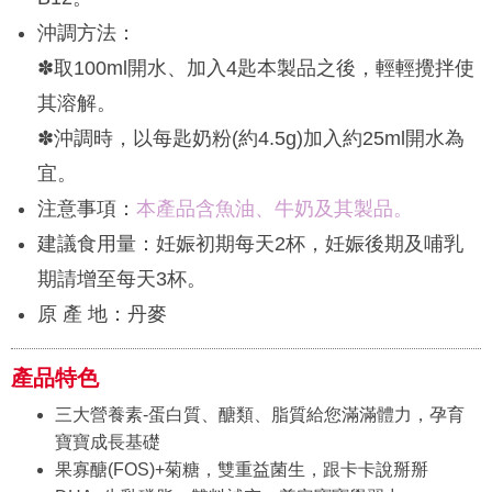
沖調方法：
✽取100ml開水、加入4匙本製品之後，輕輕攪拌使
其溶解。
✽沖調時，以每匙奶粉(約4.5g)加入約25ml開水為
宜。
注意事項：
本產品含魚油、牛奶及其製品。
建議食用量：妊娠初期每天2杯，妊娠後期及哺乳
期請增至每天3杯。
原 產 地：丹麥
產品特色
三大營養素-蛋白質、醣類、脂質給您滿滿體力，孕育
寶寶成長基礎
果寡醣(FOS)+菊糖，雙重益菌生，跟卡卡說掰掰