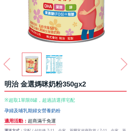
明治 金選媽咪奶粉350gx2
※
超取1單限8罐
，超過請選擇宅
配
孕婦及哺乳期婦女營養奶粉
適用活動：
超商滿千免運
運送方式：
宅配 / 付款後 7-11、全家、萊爾富超商取貨 / 7-11、全家、萊