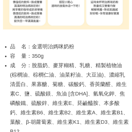
品 名：金選明治媽咪奶粉
容 量：350g
成 分：脫脂奶、麥芽糊精、乳糖、精製植物油
(棕櫚油、棕櫚仁油、油菜籽油、大豆油)、濃縮乳
清蛋白、果寡醣、菊糖、碳酸鈣、香莢蘭醛、維生
素C、鹽、硫酸鎂、魚油 [含DHA]、氫氧化鉀、焦
磷酸鐵、硫酸鋅、維生素E、菸鹼醯胺、本多酸
鈣、維生素B6、維生素B2、維生素A、維生素B1、
葉酸、β‐胡蘿蔔素、維生素K1、維生素D3、維生素
B12。