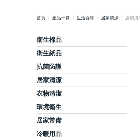
首頁
產品一覽
生活百貨
居家清潔
廚房清
衛生棉品
衛生紙品
護墊
日用衛生棉
抗菌防護
抽取式衛生紙
夜用衛生棉
平版/捲筒式衛生紙
居家清潔
洗手乳/慕斯
衛生棉條
面紙/隨身包
手部抗菌/乾洗手
衣物清潔
碗盤/蔬果清潔
廚房紙巾
抗菌濕巾
廚房清潔
環境衛生
洗衣精/粉
藥用酒精/酒精濕巾
玻璃清潔
衣物柔軟芳香
居家常備
環境消毒滅菌
泡沫洗手機
浴室清潔
衣物局部去漬
環境芳香除臭
冷暖用品
棉花棒
地板清潔