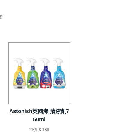
潔
Astonish英國潔 清潔劑7
50ml
市價
$ 139