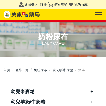
會員登入
註冊
購物清單
我的收藏
奶粉尿布
BABY CARE
首頁
產品一覽
奶粉尿布
成人尿褲/尿墊
添寧
幼兒米麥精
幼兒羊奶/牛奶粉