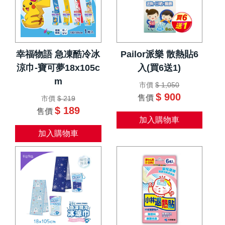
幸福物語 急凍酷冷冰
Pailor派樂 散熱貼6
涼巾-寶可夢18x105c
入(買6送1)
m
市價
$ 1,050
$ 900
售價
市價
$ 219
$ 189
售價
加入購物車
加入購物車