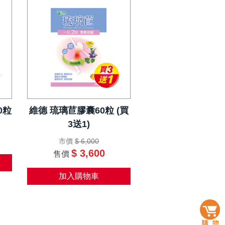
0粒
維德 琉璃苣膠囊60粒 (買
3送1)
市價
$ 6,000
$ 3,600
售價
加入購物車