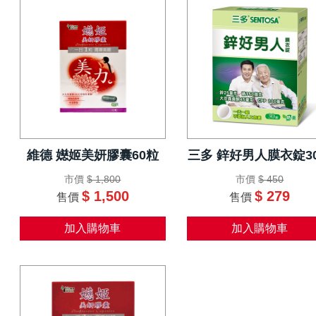
維德 嬨姬美妍膠囊60粒
三多 鋅好男人膜衣錠3
市價
$ 1,800
市價
$ 450
$ 1,500
$ 279
售價
售價
加入購物車
加入購物車