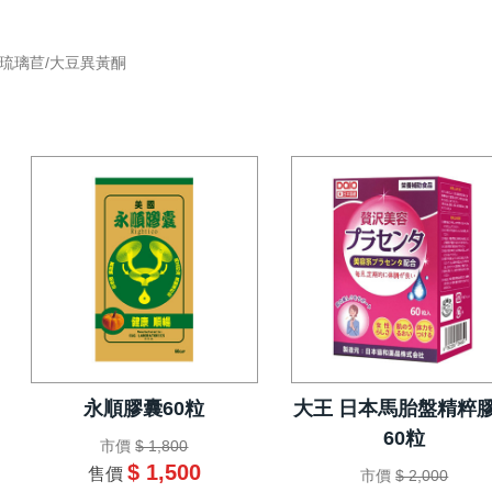
/琉璃苣/大豆異黃酮
永順膠囊60粒
大王 日本馬胎盤精粹
60粒
市價
$ 1,800
$ 1,500
售價
市價
$ 2,000