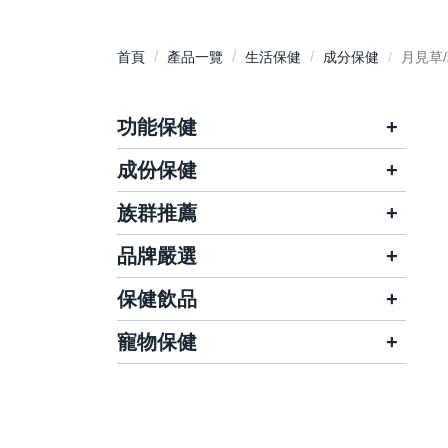
首頁
產品一覽
生活保健
成分保健
月見草
功能保健
成份保健
晶亮有神
關鍵靈活
養顏美容
體力補給
族群推薦
鈣
營養補充
調整體質
維生素/B群
品牌嚴選
兒童保健
孕婦保健
活力應援
思考靈活
葡萄糖胺/軟骨素/膠原蛋白
女性保健
男性保健
保健飲品
哺智
維德
消化順暢
腸道保健
葉黃素/蝦紅素/玉米黃素/金盞花
銀髮保健
三高保健
Dr醫生菌
大王生醫
寵物保健
電解質/水
舒敏防護
滋補強身
益生菌/酵素/纖維
素食保健
華儀生研
馥樂康生醫
雞精/滴雞精
舒壓好眠
窈窕美體
Kalso科德司
魚油/納豆/紅麴/大蒜
健康力
為您好
燕窩/補精/四物飲
私密呵護
悅事調理
Q10/磷蝦油/葡萄籽
天良
娘家