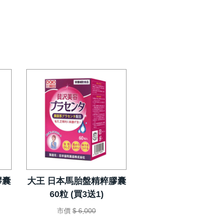
膠囊
大王 日本馬胎盤精粹膠囊
60粒 (買3送1)
市價
$ 6,000