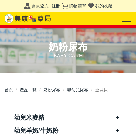
會員登入
註冊
購物清單
我的收藏
奶粉尿布
BABY CARE
首頁
產品一覽
奶粉尿布
嬰幼兒尿布
金貝貝
幼兒米麥精
幼兒羊奶/牛奶粉