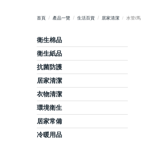
首頁
產品一覽
生活百貨
居家清潔
水管/
衛生棉品
衛生紙品
護墊
日用衛生棉
抗菌防護
抽取式衛生紙
夜用衛生棉
平版/捲筒式衛生紙
居家清潔
洗手乳/慕斯
衛生棉條
面紙/隨身包
手部抗菌/乾洗手
衣物清潔
碗盤/蔬果清潔
廚房紙巾
抗菌濕巾
廚房清潔
環境衛生
洗衣精/粉
藥用酒精/酒精濕巾
玻璃清潔
衣物柔軟芳香
居家常備
環境消毒滅菌
泡沫洗手機
浴室清潔
衣物局部去漬
環境芳香除臭
冷暖用品
棉花棒
地板清潔