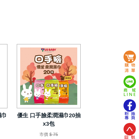
濕巾
優生 口手臉柔潤濕巾20抽
x3包
市價
$ 75