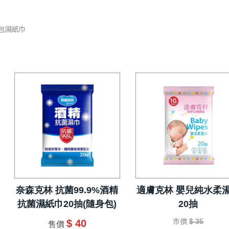
包濕紙巾
奈森克林 抗菌99.9%酒精
適膚克林 嬰兒純水柔
抗菌濕紙巾20抽(隨身包)
20抽
市價
$ 35
$ 40
售價