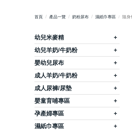
首頁
產品一覽
奶粉尿布
濕紙巾專區
隨身
幼兒米麥精
幼兒羊奶/牛奶粉
佑爾康貝親
桂格
嬰幼兒尿布
富哺/哺智
佑爾康貝親
兒童補體素
雀巢/能恩
成人羊奶/牛奶粉
麗貝樂
幫寶適
安琪兒
亞培
妙而舒
好奇
成人尿褲/尿墊
哺智
益富
美強生
惠氏S26
金貝貝
大王
百仕可
立攝適
嬰童育哺專區
利護樂
倍舒特
豐力富
雪印
滿意寶寶
活潑寶寶
雀巢
雪印
包大人
來復易
孕產婦專區
奶瓶/奶嘴/相關配件
明治
桂格
王子nepia
小淘氣
倍速
桂格
添寧
利清爽
嬰童保養/防曬
濕紙巾專區
待產用品/保養品
克寧
亞培