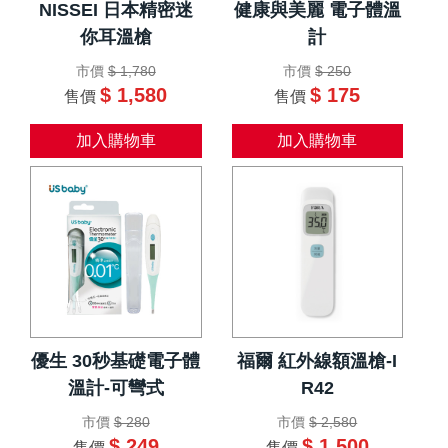
NISSEI 日本精密迷
健康與美麗 電子體溫
你耳溫槍
計
市價
$ 1,780
市價
$ 250
$ 1,580
$ 175
售價
售價
加入購物車
加入購物車
優生 30秒基礎電子體
福爾 紅外線額溫槍-I
溫計-可彎式
R42
市價
$ 280
市價
$ 2,580
$ 249
$ 1,500
售價
售價