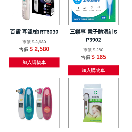
百靈 耳溫槍IRT6030
三樂事 電子體溫計S
P3902
市價
$ 2,980
$ 2,580
售價
市價
$ 280
$ 165
售價
加入購物車
加入購物車