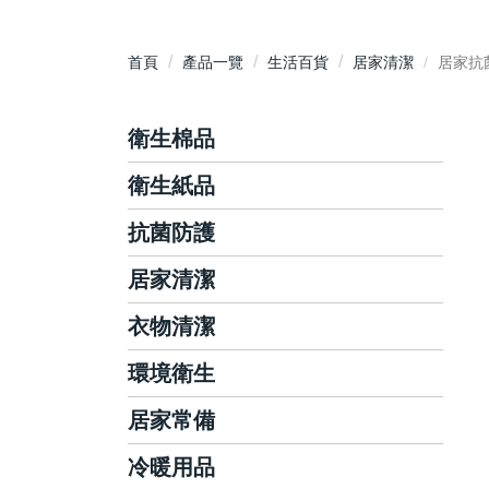
首頁
產品一覽
生活百貨
居家清潔
居家抗
衛生棉品
衛生紙品
護墊
日用衛生棉
抗菌防護
抽取式衛生紙
夜用衛生棉
平版/捲筒式衛生紙
居家清潔
洗手乳/慕斯
衛生棉條
面紙/隨身包
手部抗菌/乾洗手
衣物清潔
碗盤/蔬果清潔
廚房紙巾
抗菌濕巾
廚房清潔
環境衛生
洗衣精/粉
藥用酒精/酒精濕巾
玻璃清潔
衣物柔軟芳香
居家常備
環境消毒滅菌
泡沫洗手機
浴室清潔
衣物局部去漬
環境芳香除臭
冷暖用品
棉花棒
地板清潔