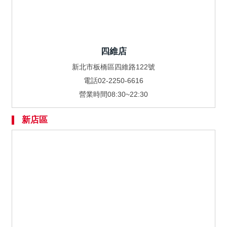
四維店
新北市板橋區四維路122號
電話02-2250-6616
營業時間08:30~22:30
新店區