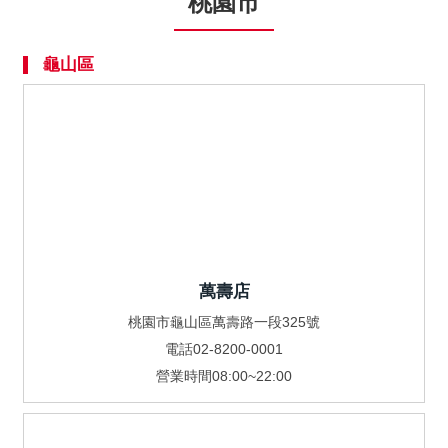
桃園市
龜山區
萬壽店
桃園市龜山區萬壽路一段325號
電話02-8200-0001
營業時間08:00~22:00