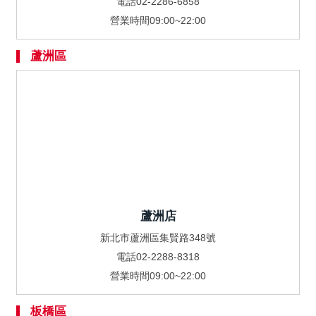
電話02-2286-6858
營業時間09:00~22:00
蘆洲區
蘆洲店
新北市蘆洲區集賢路348號
電話02-2288-8318
營業時間09:00~22:00
板橋區