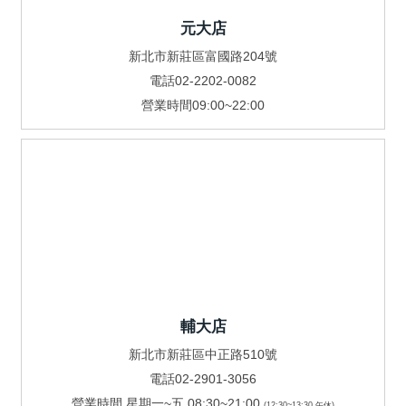
元大店
新北市新莊區富國路204號
電話02-2202-0082
營業時間09:00~22:00
輔大店
新北市新莊區中正路510號
電話02-2901-3056
營業時間 星期一~五 08:30~21:00
(12:30~13:30 午休)