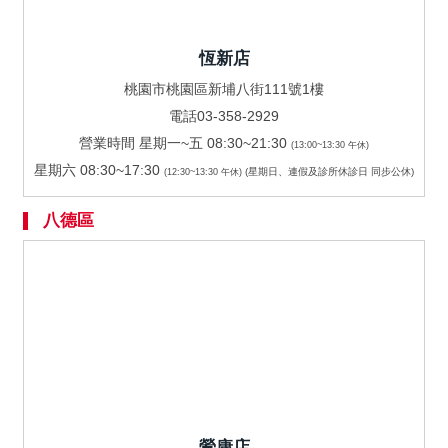
恆新店
桃園市桃園區新埔八街111號1樓
電話03-358-2929
營業時間 星期一~五 08:30~21:30
(13:00~13:30 午休)
星期六 08:30~17:30
(星期日、連假及診所休診日 同步公休)
(12:30~13:30 午休)
八德區
鶯康店