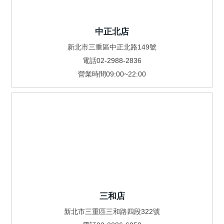
中正北店
新北市三重區中正北路149號
電話02-2988-2836
營業時間09:00~22:00
三和店
新北市三重區三和路四段322號