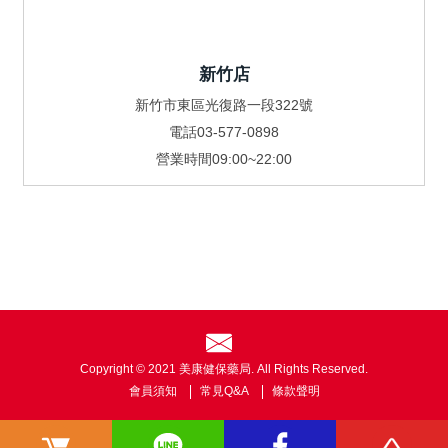
新竹店
新竹市東區光復路一段322號
電話03-577-0898
營業時間09:00~22:00
Copyright © 2021 美康健保藥局. All Rights Reserved.
會員須知
常見Q&A
條款聲明