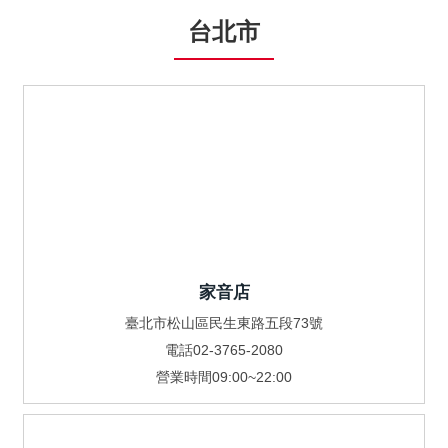
台北市
家音店
臺北市松山區民生東路五段73號
電話02-3765-2080
營業時間09:00~22:00