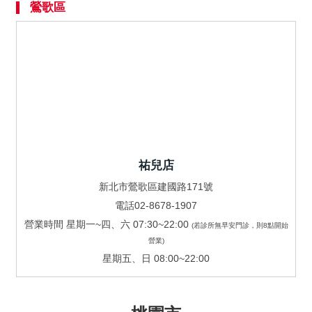
鶯歌區
祐兒店
新北市鶯歌區建國路171號
電話02-8678-1907
營業時間 星期一~四、六 07:30~22:00
(若診所無早安門診，則8點開始
營業)
星期五、日 08:00~22:00