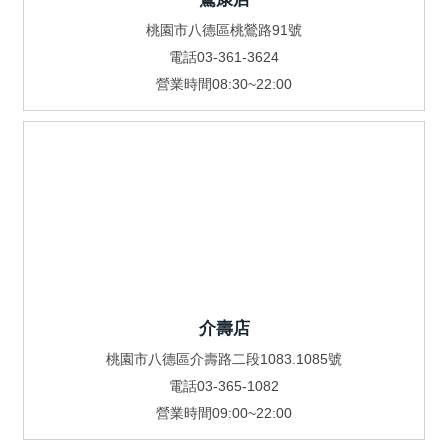
桃園市八德區桃鶯路91號
電話03-361-3624
營業時間08:30~22:00
介壽店
桃園市八德區介壽路二段1083.1085號
電話03-365-1082
營業時間09:00~22:00