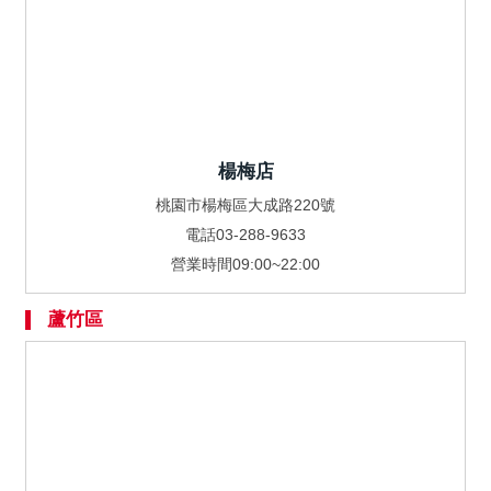
楊梅店
桃園市楊梅區大成路220號
電話03-288-9633
營業時間09:00~22:00
蘆竹區