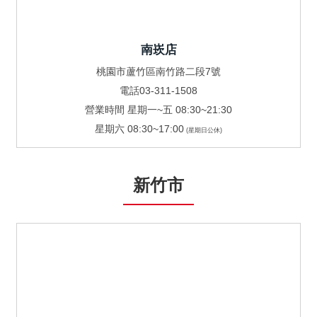
南崁店
桃園市蘆竹區南竹路二段7號
電話03-311-1508
營業時間 星期一~五 08:30~21:30
星期六 08:30~17:00
(星期日公休)
新竹市