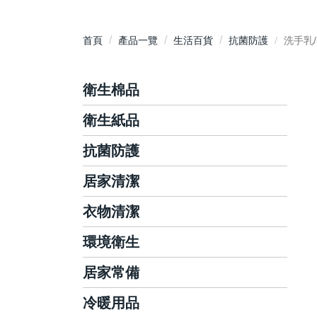
首頁
產品一覽
生活百貨
抗菌防護
洗手乳
衛生棉品
衛生紙品
護墊
日用衛生棉
抗菌防護
抽取式衛生紙
夜用衛生棉
平版/捲筒式衛生紙
居家清潔
洗手乳/慕斯
衛生棉條
面紙/隨身包
手部抗菌/乾洗手
衣物清潔
碗盤/蔬果清潔
廚房紙巾
抗菌濕巾
廚房清潔
環境衛生
洗衣精/粉
藥用酒精/酒精濕巾
玻璃清潔
衣物柔軟芳香
居家常備
環境消毒滅菌
泡沫洗手機
浴室清潔
衣物局部去漬
環境芳香除臭
冷暖用品
棉花棒
地板清潔