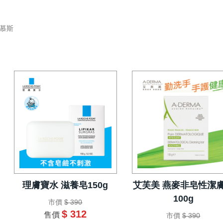
/慕斯
理膚寶水 滋養皂150g
艾芙美 燕麥非皂性潔
100g
市價
$ 390
$ 312
售價
市價
$ 390