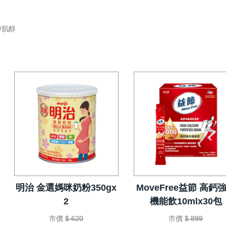
/肌醇
明治 金選媽咪奶粉350gx
MoveFree益節 高鈣
2
機能飲10mlx30包
市價
$ 620
市價
$ 899