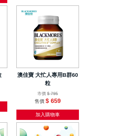
粒
澳佳寶 大忙人專用B群60
粒
市價
$ 795
$ 659
售價
加入購物車