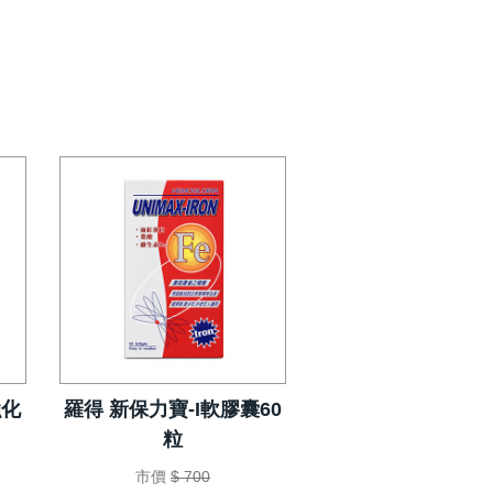
強化
羅得 新保力寶-I軟膠囊60
粒
市價
$ 700