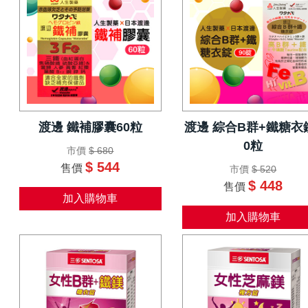
渡邊 鐵補膠囊60粒
渡邊 綜合B群+鐵糖衣
0粒
市價
$ 680
$ 544
售價
市價
$ 520
$ 448
售價
加入購物車
加入購物車