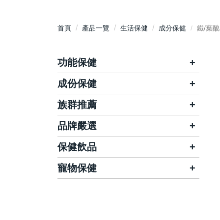
首頁
產品一覽
生活保健
成分保健
鐵/葉酸
功能保健
成份保健
晶亮有神
關鍵靈活
養顏美容
體力補給
族群推薦
鈣
營養補充
調整體質
維生素/B群
品牌嚴選
兒童保健
孕婦保健
活力應援
思考靈活
葡萄糖胺/軟骨素/膠原蛋白
女性保健
男性保健
保健飲品
哺智
維德
消化順暢
腸道保健
葉黃素/蝦紅素/玉米黃素/金盞花
銀髮保健
三高保健
Dr醫生菌
大王生醫
寵物保健
電解質/水
舒敏防護
滋補強身
益生菌/酵素/纖維
素食保健
華儀生研
馥樂康生醫
雞精/滴雞精
舒壓好眠
窈窕美體
Kalso科德司
魚油/納豆/紅麴/大蒜
健康力
為您好
燕窩/補精/四物飲
私密呵護
悅事調理
Q10/磷蝦油/葡萄籽
天良
娘家