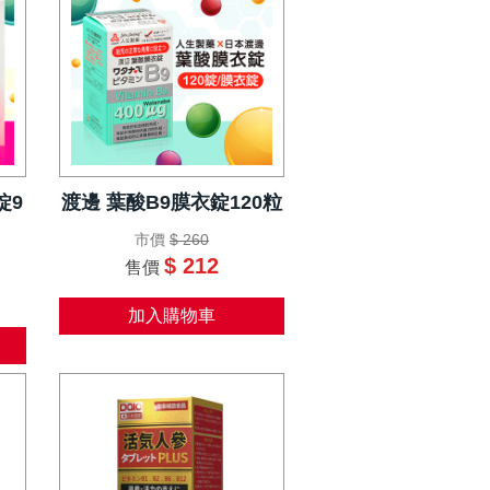
錠9
渡邊 葉酸B9膜衣錠120粒
市價
$ 260
$ 212
售價
加入購物車