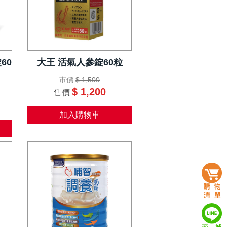
60
大王 活氣人參錠60粒
市價
$ 1,500
$ 1,200
售價
加入購物車