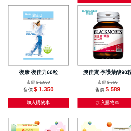
復康 復佳力60粒
澳佳寶 孕護葉酸90
市價
$ 1,500
市價
$ 750
$ 1,350
$ 589
售價
售價
加入購物車
加入購物車