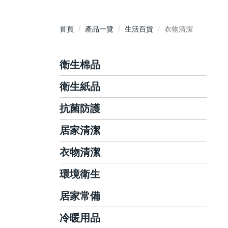
首頁
產品一覽
生活百貨
衣物清潔
衛生棉品
衛生紙品
護墊
日用衛生棉
抗菌防護
抽取式衛生紙
夜用衛生棉
平版/捲筒式衛生紙
居家清潔
洗手乳/慕斯
衛生棉條
面紙/隨身包
手部抗菌/乾洗手
衣物清潔
碗盤/蔬果清潔
廚房紙巾
抗菌濕巾
廚房清潔
環境衛生
洗衣精/粉
藥用酒精/酒精濕巾
玻璃清潔
衣物柔軟芳香
居家常備
環境消毒滅菌
泡沫洗手機
浴室清潔
衣物局部去漬
環境芳香除臭
冷暖用品
棉花棒
地板清潔