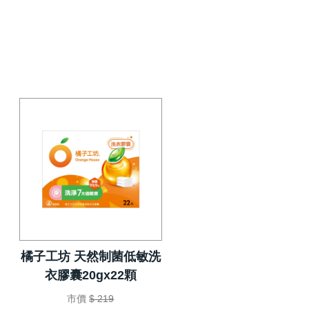
橘子工坊 天然制菌低敏洗
衣膠囊20gx22顆
市價
$ 219