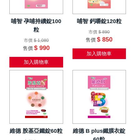
哺智 孕哺持續錠100
哺智 鈣嚼錠120粒
粒
市價
$ 890
$ 850
售價
市價
$ 1,080
$ 990
售價
加入購物車
加入購物車
維德 胺基亞鐵錠60粒
維德 B plus鐵膜衣錠
60粒