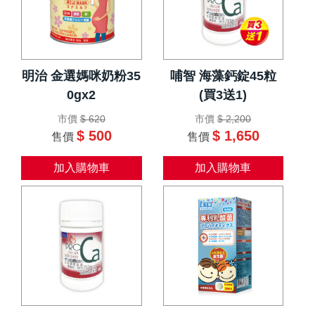
明治 金選媽咪奶粉35
哺智 海藻鈣錠45粒
0gx2
(買3送1)
市價
$ 620
市價
$ 2,200
$ 500
$ 1,650
售價
售價
加入購物車
加入購物車