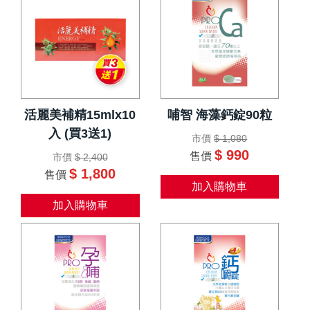
活麗美補精15mlx10
哺智 海藻鈣錠90粒
入 (買3送1)
市價
$ 1,080
$ 990
售價
市價
$ 2,400
$ 1,800
售價
加入購物車
加入購物車