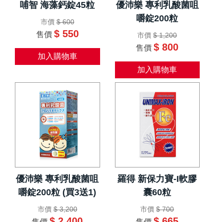
哺智 海藻鈣錠45粒
優沛樂 專利乳酸菌咀
嚼錠200粒
市價
$ 600
$ 550
售價
市價
$ 1,200
$ 800
售價
加入購物車
加入購物車
優沛樂 專利乳酸菌咀
羅得 新保力寶-I軟膠
嚼錠200粒 (買3送1)
囊60粒
市價
$ 3,200
市價
$ 700
$ 2,400
$ 665
售價
售價