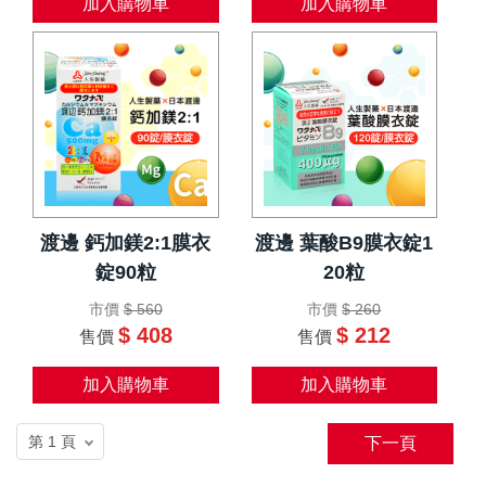
加入購物車
加入購物車
渡邊 鈣加鎂2:1膜衣
渡邊 葉酸B9膜衣錠1
錠90粒
20粒
市價
$ 560
市價
$ 260
$ 408
$ 212
售價
售價
加入購物車
加入購物車
下一頁