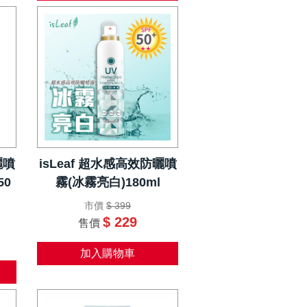
曬噴
isLeaf 超水感高效防曬噴
50
霧(冰霧亮白)180ml
市價
$ 399
$ 229
售價
加入購物車