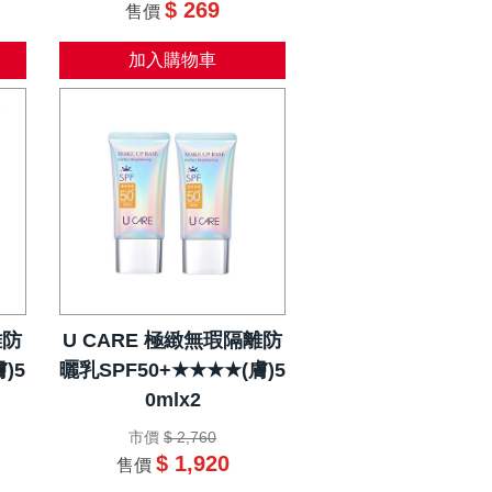
$ 269
售價
加入購物車
離防
U CARE 極緻無瑕隔離防
)5
曬乳SPF50+★★★★(膚)5
0mlx2
市價
$ 2,760
$ 1,920
售價