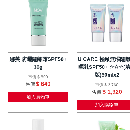
娜芙 防曬隔離霜SPF50+
U CARE 極緻無瑕隔
30g
曬乳SPF50+ ☆☆☆(
版)50mlx2
市價
$ 800
$ 640
售價
市價
$ 2,760
$ 1,920
售價
加入購物車
加入購物車