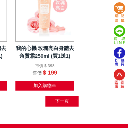
體去
我的心機 玫瑰亮白身體去
)
角質霜250ml (買1送1)
市價
$ 398
$ 199
售價
加入購物車
下一頁