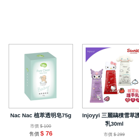
Nac Nac 植萃透明皂75g
Injoyyi 三麗鷗積雪草
乳30ml
市價
$ 100
$ 76
售價
市價
$ 299