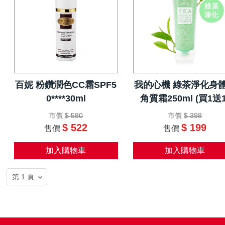
百妮 粉鑽潤色CC霜SPF5
我的心機 綠茶淨化身
0****30ml
角質霜250ml (買1送1
市價
$ 580
市價
$ 398
$ 522
$ 199
售價
售價
加入購物車
加入購物車