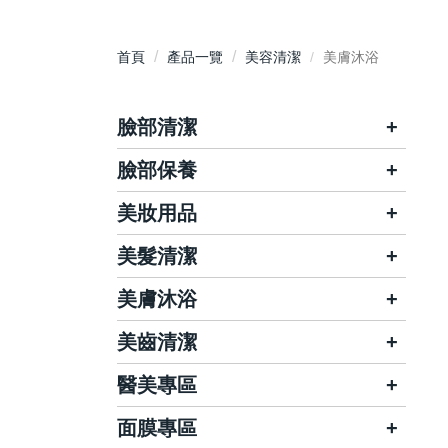
首頁
產品一覽
美容清潔
美膚沐浴
臉部清潔
臉部保養
卸妝
洗顏
美妝用品
噴霧/液
去角質
化妝水
美髮清潔
臉部彩妝
刮鬍刀/刮鬍泡
精華液/乳
眼眉彩妝
美膚沐浴
洗髮精/乳
凝膠/乳/霜
唇部彩妝
潤髮/護髮
美齒清潔
香皂
乳液
化妝用品
頭皮淨化
沐浴精/乳
醫美專區
牙膏
乳霜
乾洗髮
護膚/去角質
牙刷
面膜專區
眼唇保養
專業照護
理膚寶水
染髮劑