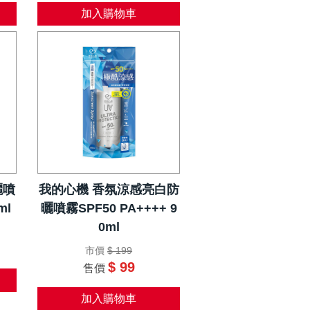
加入購物車
曬噴
我的心機 香氛涼感亮白防
ml
曬噴霧SPF50 PA++++ 9
0ml
市價
$ 199
$ 99
售價
加入購物車