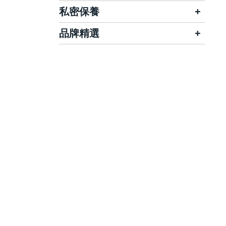
入浴劑/沐浴用品
牙線/牙間刷
防曬隔離
百妮
娜芙NOV
私密保養
水/泥面膜
美髮造型
身體乳
漱口水/健齒噴霧
曬後修護
舒特膚
U CARE
Kose高絲
品牌精選
強健髮根
專業照護
舒摩兒
手足保養
口腔清潔棒/口氣芳香劑
痘痘貼/美容小物
艾芙美
日本UTENA佑天蘭
賽吉兒
立朵舒
身體防曬
舒妃/自然匯/珂妍
假牙清潔錠/黏著劑
我的美麗日記
艾芙美
美體除毛
我的心機
電動牙刷/沖牙機
我的心機
止汗爽身
護妍天使
MIRAE未來美
依絲莉
森田藥粧
Sexylook極美肌