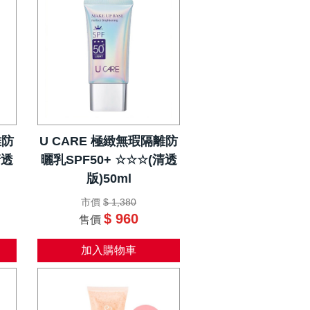
離防
U CARE 極緻無瑕隔離防
清透
曬乳SPF50+ ☆☆☆(清透
版)50ml
市價
$ 1,380
$ 960
售價
加入購物車