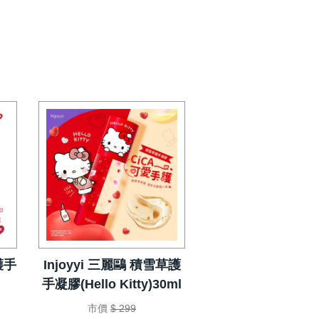
護手
Injoyyi 三麗鷗 積雪草護
手凝膠(Hello Kitty)30ml
市價
$ 299