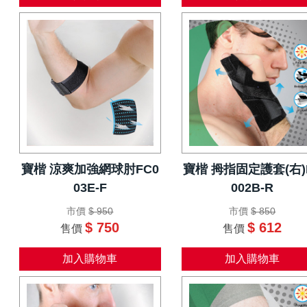
寶楷 涼爽加強網球肘FC0
寶楷 拇指固定護套(右)
03E-F
002B-R
市價
$ 950
市價
$ 850
$ 750
$ 612
售價
售價
加入購物車
加入購物車