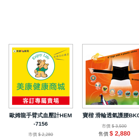
歐姆龍手臂式血壓計HEM
寶楷 滑輪透氣護腰BK0
-7156
市價
$ 3,500
$ 2,880
售價
市價
$ 2,280