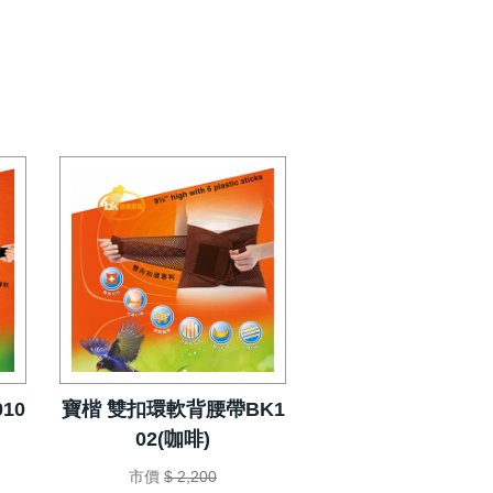
10
寶楷 雙扣環軟背腰帶BK1
02(咖啡)
市價
$ 2,200