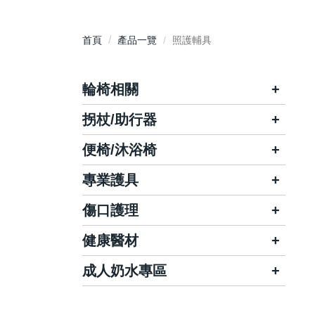
首頁
產品一覽
照護輔具
輪椅相關
拐杖/助行器
輕便外出款
基本入門款
標準通用款
特殊長照款
便椅/沐浴椅
各式拐杖
特製加大款
相關配件
助行器/助行車
專業護具
沐浴床
步行車/購物車
沐浴椅
傷口護理
頭/頸/肩部位
便器椅
腰/背/腹部位
健康醫材
各類OK繃
肘/腕/掌/指部位
棉棒/綿球
成人奶水專區
磁力貼/項圈
膝/腿/踝/趾部位
一般紗布/不織布紗布
空氣清淨/殺菌機
百仕可
金補體素
拇指外翻矯正護套