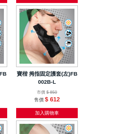
FB
寶楷 拇指固定護套(左)FB
002B-L
市價
$ 850
$ 612
售價
加入購物車