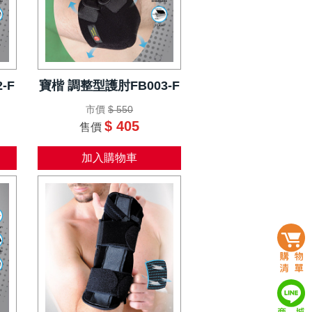
-F
寶楷 調整型護肘FB003-F
市價
$ 550
$ 405
售價
加入購物車