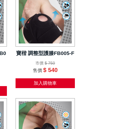
B0
寶楷 調整型護膝FB005-F
市價
$ 750
$ 540
售價
加入購物車