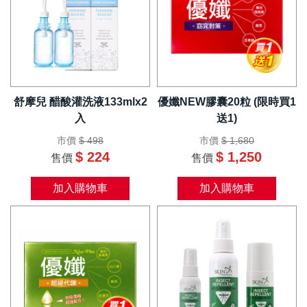
舒摩兒 醋酸灌洗液133mlx2
優孅NEW膠囊20粒 (限時買1
入
送1)
市價
$ 498
市價
$ 1,680
$ 224
$ 1,250
售價
售價
加入購物車
加入購物車