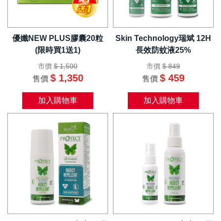
優孅NEW PLUS膠囊20粒
Skin Technology瑞斌 12H
(限時買1送1)
長效防蚊液25%
市價
$ 1,500
市價
$ 849
$ 1,350
$ 459
售價
售價
加入購物車
加入購物車