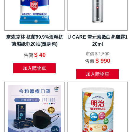
奈森克林 抗菌99.9%酒精抗
U CARE 雪元素嫩白亮膚露1
菌濕紙巾20抽(隨身包)
20ml
市價
$ 1,500
$ 40
售價
$ 990
售價
加入購物車
加入購物車