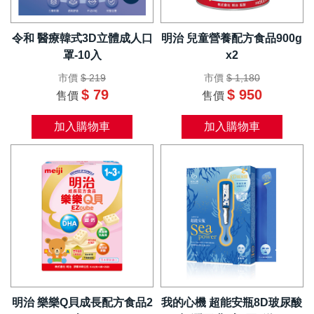
令和 醫療韓式3D立體成人口
明治 兒童營養配方食品900g
罩-10入
x2
市價
$ 219
市價
$ 1,180
$ 79
$ 950
售價
售價
加入購物車
加入購物車
明治 樂樂Q貝成長配方食品2
我的心機 超能安瓶8D玻尿酸