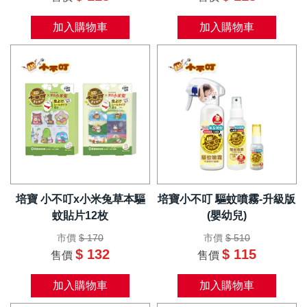
加入購物車
加入購物車
培寶 小不叮x小米兔草本驅
培寶小不叮 驅蚊噴霧-升級版
蚊貼片12枚
(嬰幼兒)
市價
$ 170
市價
$ 510
$ 132
$ 115
售價
售價
加入購物車
加入購物車