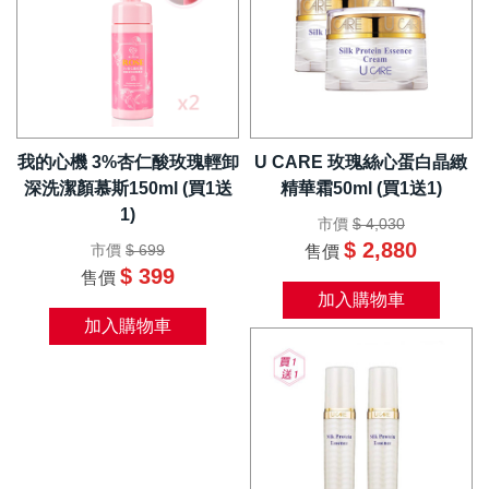
我的心機 3%杏仁酸玫瑰輕卸
U CARE 玫瑰絲心蛋白晶緻
深洗潔顏慕斯150ml (買1送
精華霜50ml (買1送1)
1)
市價
$ 4,030
$ 2,880
市價
$ 699
售價
$ 399
售價
加入購物車
加入購物車