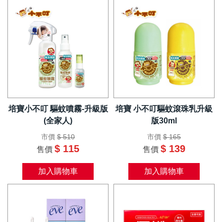
培寶小不叮 驅蚊噴霧-升級版
培寶 小不叮驅蚊滾珠乳升級
(全家人)
版30ml
市價
$ 510
市價
$ 165
$ 115
$ 139
售價
售價
加入購物車
加入購物車