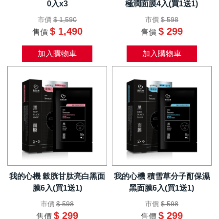
0入x3
極潤面膜4入(買1送1)
市價
$ 1,590
市價
$ 598
$ 1,490
$ 299
售價
售價
加入購物車
加入購物車
我的心機 穀胱甘肽亮白黑面
我的心機 積雪草分子酊保濕
膜6入(買1送1)
黑面膜6入(買1送1)
市價
$ 598
市價
$ 598
$ 299
$ 299
售價
售價