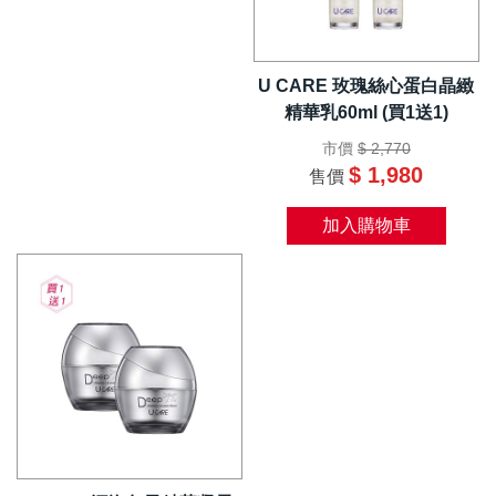
U CARE 玫瑰絲心蛋白晶緻
精華乳60ml (買1送1)
市價
$ 2,770
$ 1,980
售價
加入購物車