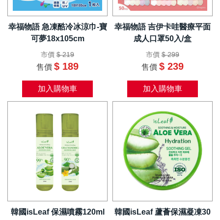
幸福物語 急凍酷冷冰涼巾-寶
幸福物語 吉伊卡哇醫療平面
可夢18x105cm
成人口罩50入/盒
市價
$ 219
市價
$ 299
$ 189
$ 239
售價
售價
加入購物車
加入購物車
韓國isLeaf 保濕噴霧120ml
韓國isLeaf 蘆薈保濕凝凍30