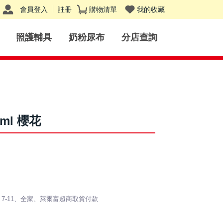
會員登入
註冊
購物清單
我的收藏
照護輔具
奶粉尿布
分店查詢
ml 櫻花
 / 7-11、全家、萊爾富超商取貨付款