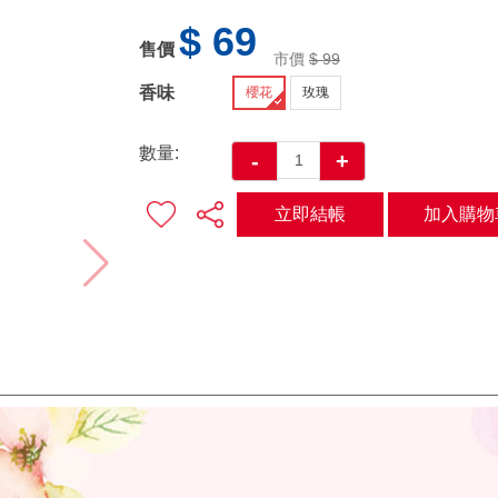
$ 69
售價
市價
$ 99
香味
櫻花
玫瑰
數量:
-
+
立即結帳
加入購物