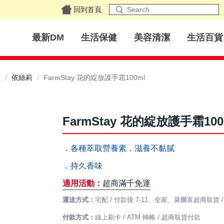
回到首頁
最新DM
生活保健
美容清潔
生活百貨
區
依絲莉
FarmStay 花的綻放護手霜100ml
FarmStay 花的綻放護手霜100
．各種萃取營養素，滋養不黏膩
．持久香味
適用活動：
超商滿千免運
運送方式：
宅配 / 付款後 7-11、全家、萊爾富超商取貨
付款方式：
線上刷卡 / ATM 轉帳 / 超商取貨付款