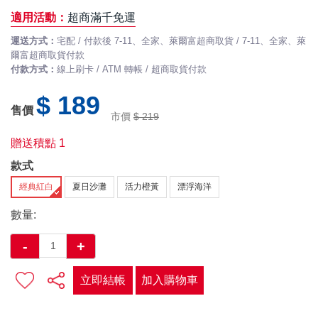
適用活動：
超商滿千免運
運送方式：
宅配 / 付款後 7-11、全家、萊爾富超商取貨 / 7-11、全家、萊
爾富超商取貨付款
付款方式：
線上刷卡 / ATM 轉帳 / 超商取貨付款
$ 189
售價
市價
$ 219
贈送積點
1
款式
經典紅白
夏日沙灘
活力橙黃
漂浮海洋
數量:
-
+
立即結帳
加入購物車