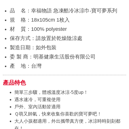
品 名：幸福物語 急凍酷冷冰涼巾-寶可夢系列
規 格：18x105cm 1枚入
材 質：100% polyester
保存方式：請放置於乾燥陰涼處
製造日期：如外包裝
委 製 商：明基健康生活股份有限公司
產 地：台灣
產品特色
簡單三步驟，體感溫度冰涼-5度up！
遇水速冷，可重複使用
戶外、室內活動皆適用
Ｑ萌又帥氣，快來收集你喜歡的寶可夢吧！
大人小孩都適用，外出攜帶真方便，冰涼時時刻刻都
在！