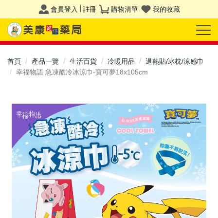
會員登入
註冊
購物清單
我的收藏
首頁
產品一覽
生活百貨
冷暖用品
退熱貼/冰枕/涼感巾
幸福物語 急凍酷冷冰涼巾-寶可夢18x105cm