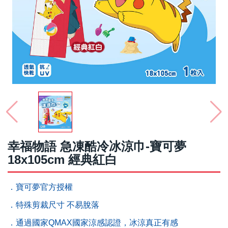
幸福物語 急凍酷冷冰涼巾-寶可夢
18x105cm 經典紅白
．寶可夢官方授權
．特殊剪裁尺寸 不易脫落
．通過國家QMAX國家涼感認證，冰涼真正有感