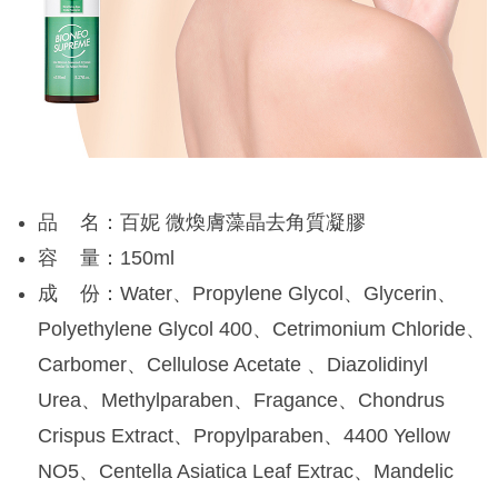
品 名：百妮 微煥膚藻晶去角質凝膠
容 量：150ml
成 份：Water、Propylene Glycol、Glycerin、
Polyethylene Glycol 400、Cetrimonium Chloride、
Carbomer、Cellulose Acetate 、Diazolidinyl
Urea、Methylparaben、Fragance、Chondrus
Crispus Extract、Propylparaben、4400 Yellow
NO5、Centella Asiatica Leaf Extrac、Mandelic