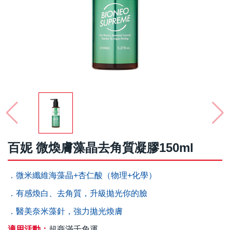
百妮 微煥膚藻晶去角質凝膠150ml
．微米纖維海藻晶+杏仁酸（物理+化學）
．有感煥白、去角質，升級拋光你的臉
．醫美奈米藻針，強力拋光煥膚
適用活動：
超商滿千免運