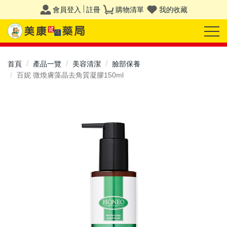
會員登入
註冊
購物清單
我的收藏
首頁
產品一覽
美容清潔
臉部保養
百妮 微煥膚藻晶去角質凝膠150ml