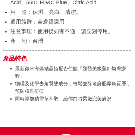
Acid、5601 FD&C Blue、Citric Acid
用 途：保濕、亮白、清潔。
適用族群：全膚質適用
注意事項：使用後如有不適，請立刻停用。
產 地：台灣
產品特色
最新微米海藻結晶搭配杏仁酸「類醫美級藻針煥膚療
程」
物理及化學去角質雙成分，輕鬆去除老廢肥厚角質層，
預防粉刺痘痘
同時添加積雪草萃取，給你白皙柔嫩完美膚況