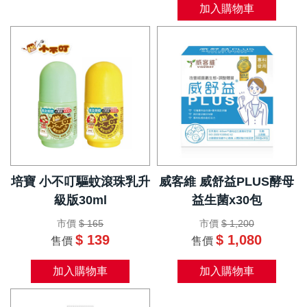
加入購物車
培寶 小不叮驅蚊滾珠乳升
威客維 威舒益PLUS酵母
級版30ml
益生菌x30包
市價
$ 165
市價
$ 1,200
$ 139
$ 1,080
售價
售價
加入購物車
加入購物車