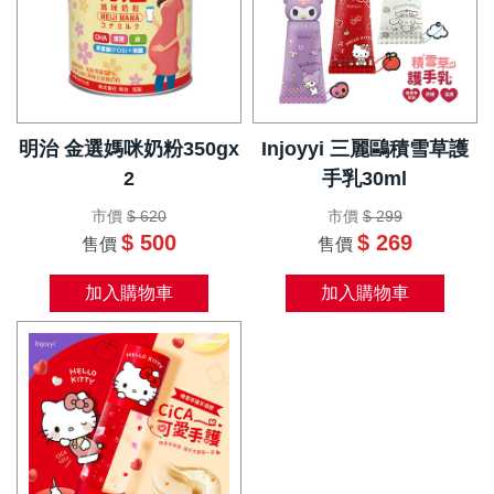
明治 金選媽咪奶粉350gx
Injoyyi 三麗鷗積雪草護
2
手乳30ml
市價
$ 620
市價
$ 299
$ 500
$ 269
售價
售價
加入購物車
加入購物車