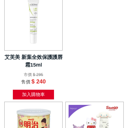
艾芙美 新葉全效保護護唇
霜15ml
市價
$ 295
$ 240
售價
加入購物車